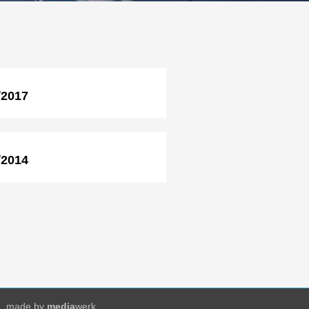
/2017
/2014
made by
media
werk